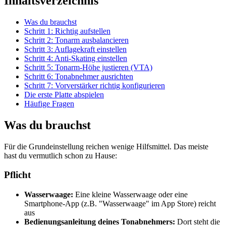
Inhaltsverzeichnis
Was du brauchst
Schritt 1: Richtig aufstellen
Schritt 2: Tonarm ausbalancieren
Schritt 3: Auflagekraft einstellen
Schritt 4: Anti-Skating einstellen
Schritt 5: Tonarm-Höhe justieren (VTA)
Schritt 6: Tonabnehmer ausrichten
Schritt 7: Vorverstärker richtig konfigurieren
Die erste Platte abspielen
Häufige Fragen
Was du brauchst
Für die Grundeinstellung reichen wenige Hilfsmittel. Das meiste
hast du vermutlich schon zu Hause:
Pflicht
Wasserwaage:
Eine kleine Wasserwaage oder eine
Smartphone-App (z.B. "Wasserwaage" im App Store) reicht
aus
Bedienungsanleitung deines Tonabnehmers:
Dort steht die