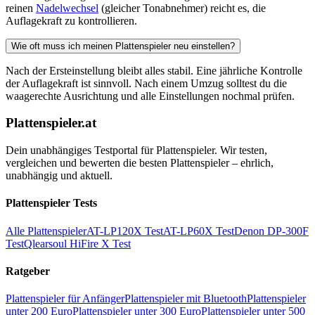
reinen
Nadelwechsel
(gleicher Tonabnehmer) reicht es, die
Auflagekraft zu kontrollieren.
Wie oft muss ich meinen Plattenspieler neu einstellen?
Nach der Ersteinstellung bleibt alles stabil. Eine jährliche Kontrolle
der Auflagekraft ist sinnvoll. Nach einem Umzug solltest du die
waagerechte Ausrichtung und alle Einstellungen nochmal prüfen.
Plattenspieler.at
Dein unabhängiges Testportal für Plattenspieler. Wir testen,
vergleichen und bewerten die besten Plattenspieler – ehrlich,
unabhängig und aktuell.
Plattenspieler Tests
Alle Plattenspieler
AT-LP120X Test
AT-LP60X Test
Denon DP-300F
Test
Qlearsoul HiFire X Test
Ratgeber
Plattenspieler für Anfänger
Plattenspieler mit Bluetooth
Plattenspieler
unter 200 Euro
Plattenspieler unter 300 Euro
Plattenspieler unter 500