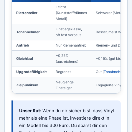
Leicht
Plattenteller
(Kunststoff/dünnes
Schwerer (Metall, tei
Metall)
Einstiegsklasse,
Tonabnehmer
Besser, meist wechsel
oft fest verbaut
Antrieb
Nur Riemenantrieb
Riemen- und Direktan
~0,25%
Gleichlauf
~0,15% (gut bis sehr g
(ausreichend)
Upgradefähigkeit
Begrenzt
Gut (
Tonabnehmer, Mat
Neugierige
Zielpublikum
Engagierte Vinyl-Fan
Einsteiger
Unser Rat:
Wenn du dir sicher bist, dass Vinyl
mehr als eine Phase ist, investiere direkt in
ein Modell bis 300 Euro. Du sparst dir den