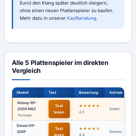
Euro) den Klang später deutlich steigern,
ohne einen neuen Plattenspieler zu kaufen.
Mehr dazu in unserer
Kaufberatung
.
Alle 5 Plattenspieler im direkten
Vergleich
Modell
Test
Bewertung
Antrieb
Vo
Reloop RP-
Test
★★★★★
2000 MK2
Direkt
Ne
4,5
lesen
Testsieger
Denon DP-
Test
★★★★☆
300F
Riemen
Ja
4,4
lesen