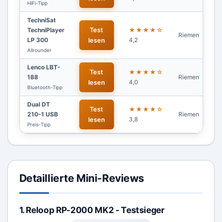
HiFi-Tipp
TechniSat
TechniPlayer
Test
★★★★☆
Riemen
Ja
LP 300
4,2
lesen
Allrounder
Lenco LBT-
Test
★★★★☆
188
Riemen
Ja
4,0
lesen
Bluetooth-Tipp
Dual DT
Test
★★★★☆
210-1 USB
Riemen
Ja
3,8
lesen
Preis-Tipp
Detaillierte Mini-Reviews
1. Reloop RP-2000 MK2 - Testsieger