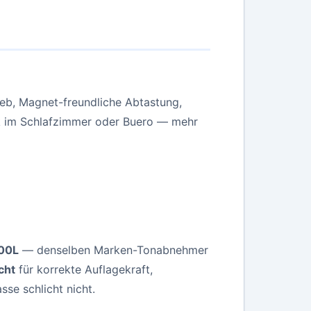
ieb, Magnet-freundliche Abtastung,
k im Schlafzimmer oder Buero — mehr
00L
— denselben Marken-Tonabnehmer
cht
für korrekte Auflagekraft,
sse schlicht nicht.