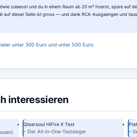
dwie zulaesst und du in einem Raum ab 20 m² hoerst, spare auf d
t auf dieser Seite ist gross — und dank RCA-Ausgaengen und tausc
ieler unter 300 Euro
und
unter 500 Euro
.
h interessieren
Qlearsoul HiFire X Test
Pla
– Der All-in-One-Testsieger
– S
assen)