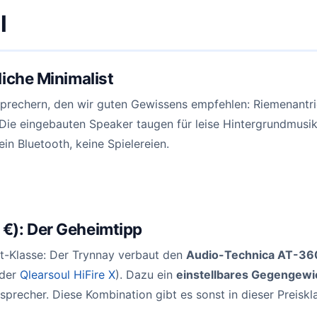
l
liche Minimalist
tsprechern, den wir guten Gewissens empfehlen: Riemenantr
ie eingebauten Speaker taugen für leise Hintergrundmusi
ein Bluetooth, keine Spielereien.
€): Der Geheimtipp
t-Klasse: Der Trynnay verbaut den
Audio-Technica AT-36
 der
Qlearsoul HiFire X
). Dazu ein
einstellbares Gegengewi
precher. Diese Kombination gibt es sonst in dieser Preiskla