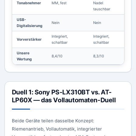
Tonabnehmer
MM, fest
Nadel
AT-VM
tauschbar
USB-
Nein
Nein
Ja
Digitalisierung
Integriert,
Integriert,
Vorverstärker
Integr
schaltbar
schaltbar
Unsere
8,4/10
8,3/10
9,1/10
Wertung
Duell 1: Sony PS-LX310BT vs. AT-
LP60X — das Vollautomaten-Duell
Beide Geräte teilen dasselbe Konzept:
Riemenantrieb, Vollautomatik, integrierter