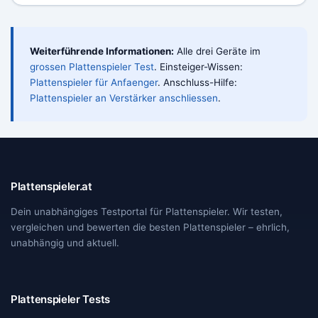
Signal. Für entspanntes Hoeren voellig
ausreichend; kritisches Hoeren gelingt über
die ebenfalls vorhandene Kabelverbindung
Weiterführende Informationen:
Alle drei Geräte im
besser.
grossen Plattenspieler Test
. Einsteiger-Wissen:
Plattenspieler für Anfaenger
. Anschluss-Hilfe:
Plattenspieler an Verstärker anschliessen
.
Plattenspieler.at
Dein unabhängiges Testportal für Plattenspieler. Wir testen,
vergleichen und bewerten die besten Plattenspieler – ehrlich,
unabhängig und aktuell.
Plattenspieler Tests